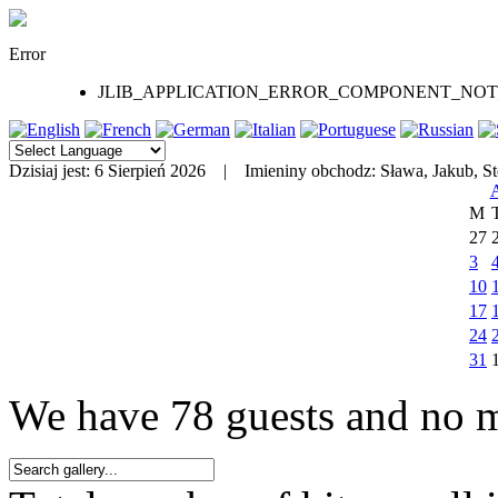
Error
JLIB_APPLICATION_ERROR_COMPONENT_NO
Dzisiaj jest:
6 Sierpień 2026 |
Imieniny obchodz:
Sława, Jakub, St
M
27
3
10
17
24
31
We have 78 guests and no 