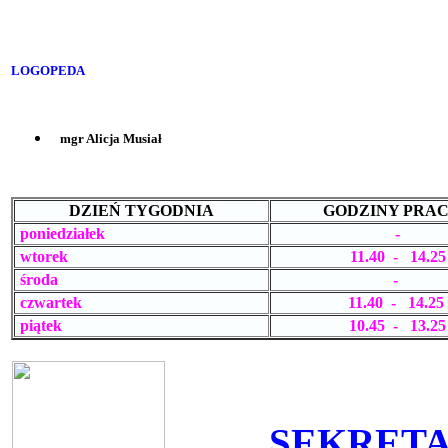
LOGOPEDA
mgr Alicja Musiał
DZIEŃ TYGODNIA
GODZINY PRA
poniedziałek
-
wtorek
11.40
- 14.25
środa
-
czwartek
11.40
- 14.25
piątek
10.45 - 13.25
SEKRETA