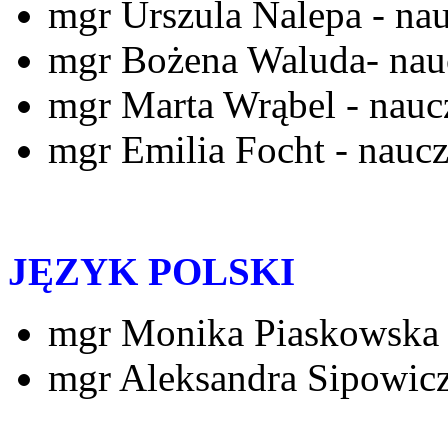
mgr Urszula Nalepa - na
mgr Bożena Waluda- nau
mgr Marta Wrąbel - nauc
mgr Emilia Focht - nauc
JĘZYK POLSKI
mgr Monika Piaskowska
mgr Aleksandra Sipowic