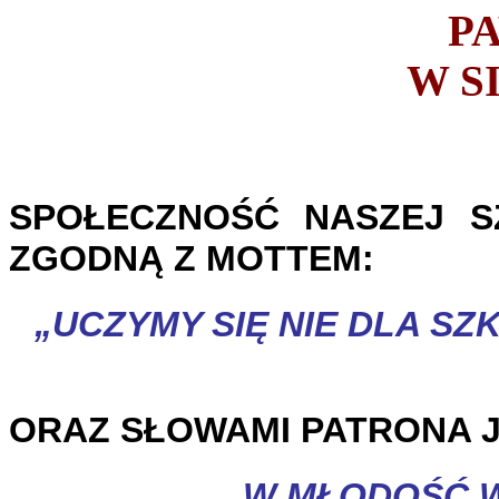
PA
W S
SPOŁECZNOŚĆ NASZEJ S
ZGODNĄ Z MOTTEM:
„UCZYMY SIĘ NIE DLA
ORAZ SŁOWAMI PATRONA JA
„W MŁODOŚĆ W