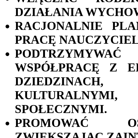
DZIAŁANIA WYCHO
RACJONALNIE PL
PRACĘ NAUCZYCIELA
PODTRZYMYWA
WSPÓŁPRACĘ Z E
DZIEDZINAC
KULTURALNYM
SPOŁECZNYMI.
PROMOWAĆ OSI
ZWIĘKSZAJĄC ZAIN