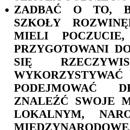
ZADBAĆ O TO, B
SZKOŁY ROZWINĘ
MIELI POCZUCIE
PRZYGOTOWANI DO
SIĘ RZECZYWI
WYKORZYSTYWAĆ
PODEJMOWAĆ D
ZNALEŹĆ SWOJE 
LOKALNYM, NARO
MIĘDZYNARODOWE