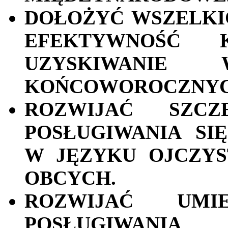
DOŁOŻYĆ WSZELKIC
EFEKTYWNOŚĆ K
UZYSKIWANIE 
KOŃCOWOROCZNYCH
ROZWIJAĆ SZCZ
POSŁUGIWANIA SI
W JĘZYKU OJCZY
OBCYCH.
ROZWIJAĆ UMI
POSŁUGIWANIA