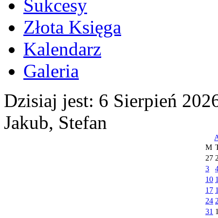
Sukcesy
Złota Księga
Kalendarz
Galeria
Dzisiaj jest:
6 Sierpień 2
Jakub, Stefan
M
27
3
10
17
24
31