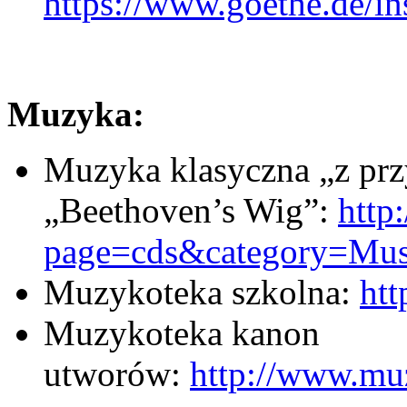
https://www.goethe.de/ins
Muzyka:
Muzyka klasyczna „z prz
„Beethoven’s Wig”:
http
page=cds&category=Mus
Muzykoteka szkolna:
htt
Muzykoteka kanon
utworów:
http://www.mu